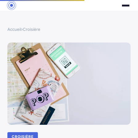
Accueil
›
Croisière
CROISIÈRE