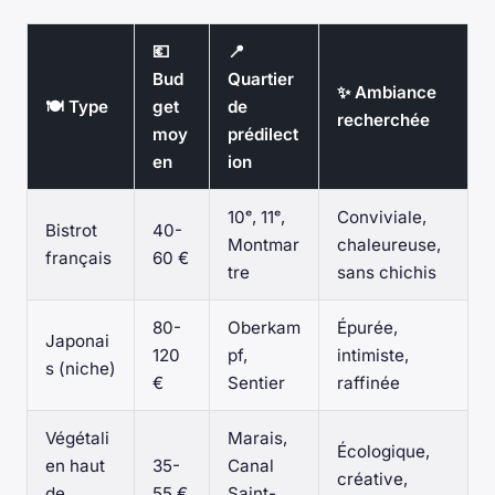
💶
📍
Bud
Quartier
✨ Ambiance
🍽️ Type
get
de
recherchée
moy
prédilect
en
ion
10ᵉ, 11ᵉ,
Conviviale,
Bistrot
40-
Montmar
chaleureuse,
français
60 €
tre
sans chichis
80-
Oberkam
Épurée,
Japonai
120
pf,
intimiste,
s (niche)
€
Sentier
raffinée
Végétali
Marais,
Écologique,
en haut
35-
Canal
créative,
de
55 €
Saint-